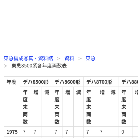
東急編成写真・資料館
資料
東急
東急8500系各年度両数表
年度
デハ8500形
デハ8600形
デハ8700形
デハ88
年
増
減
年
増
減
年
増
減
年
度
度
度
度
末
末
末
末
両
両
両
両
数
数
数
数
1975
7
7
7
7
7
7
0