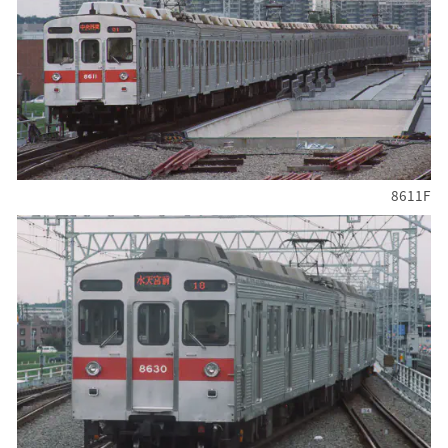
8611F