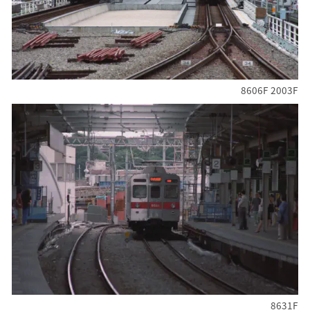
8606F 2003F
8631F