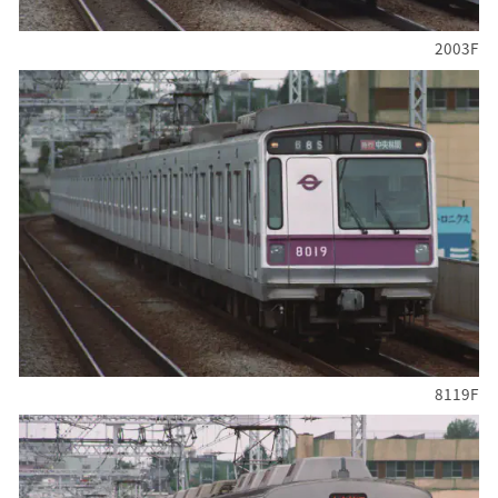
2003F
8119F