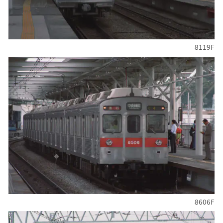
8119F
8606F