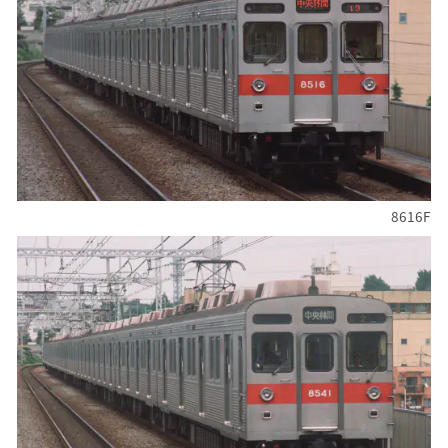
8616F