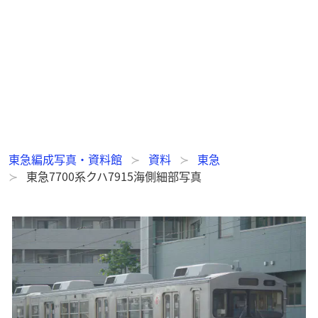
東急編成写真・資料館
資料
東急
東急7700系クハ7915海側細部写真