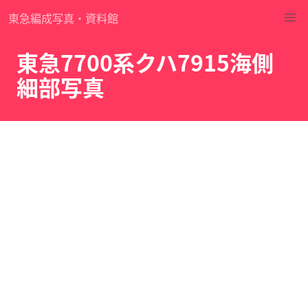
東急編成写真・資料館
東急7700系クハ7915海側
細部写真