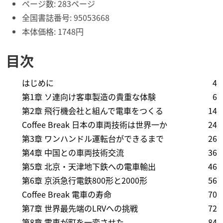
ページ数: 283ページ
全国書誌番号: 95053668
本体価格: 1748円
目次
はじめに
4
第1章 ソ連向け客車製造の貴重な体験
6
第2章 飛行機会社と組んで電車をつくる
14
Coffee Break 日本の車両技術は世界一か
24
第3章 ワンハンドル運転台ができるまで
26
第4章 中国との車両技術交流
36
第5章 北京・天津地下鉄への電車輸出
46
第6章 京浜急行電鉄800形と2000形
56
Coffee Break 電車の寿命
70
第7章 世界最先端のLRVへの挑戦
72
第8章 電車が町を一変させた
84