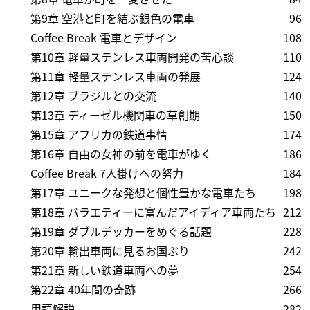
第9章 空港と町を結ぶ銀色の電車
96
Coffee Break 電車とデザイン
108
第10章 軽量ステンレス車両開発の苦心談
110
第11章 軽量ステンレス車両の発展
124
第12章 ブラジルとの交流
140
第13章 ディーゼル機関車の草創期
150
第15章 アフリカの鉄道事情
174
第16章 自由の女神の前を電車がゆく
186
Coffee Break 7人掛けへの努力
184
第17章 ユニークな発想と個性豊かな電車たち
198
第18章 バラエティーに富んだアイディア車両たち
212
第19章 ダブルデッカーをめぐる話題
228
第20章 輸出車両に見るお国ぶり
242
第21章 新しい鉄道車両への夢
254
第22章 40年間の奇跡
266
用語解説
282