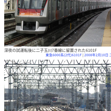
深夜の試運転後に二子玉川7番線に留置された6101F
東急6000系(2代)6101F
|
2008年2月10日