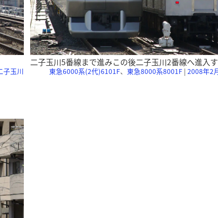
二子玉川5番線まで進みこの後二子玉川2番線へ進入
 二子玉川
東急6000系(2代)6101F
、
東急8000系8001F
|
2008年