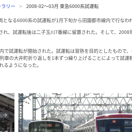
ャラリー
2008-02～03月 東急6000系試運転
車両となる6000系の試運転が1月下旬から田園都市線内で行なわ
され、試運転後は二子玉川7番線に留置された。そして、2008年
町線内で試運転が開始された。試運転は習熟を目的としたもので
常列車の大井町折り返しを1本ずつ繰り上げることによって試運転
用されるようになった。