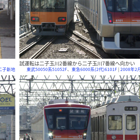
試運転は二子玉川2番線から二子玉川7番線へ向かい
 二子新地
東武50050系51052F
、
東急6000系(2代)6101F
|
2008年