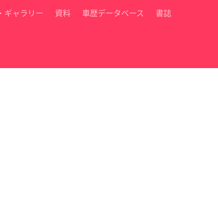
・ギャラリー
資料
車歴データベース
書誌