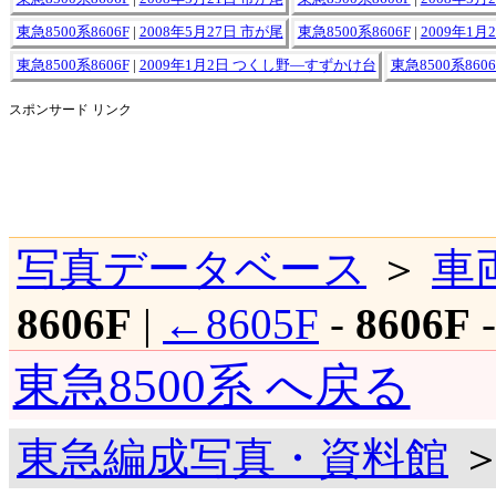
東急8500系8606F
|
2008年5月27日 市が尾
東急8500系8606F
|
2009年1月
東急8500系8606F
|
2009年1月2日 つくし野―すずかけ台
東急8500系8606
スポンサード リンク
写真データベース
＞
車
8606F
|
←8605F
-
8606F
東急8500系 へ戻る
東急編成写真・資料館
＞