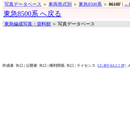
写真データベース
＞
車両形式別
＞
東急8500系
＞
8610F
|
←8
東急8500系 へ戻る
東急編成写真・資料館
＞ 写真データベース
作成者: 矢口 | 公開者: 矢口 | 権利関係: 矢口 | ライセンス:
CC-BY-SA 2.1 JP
| 