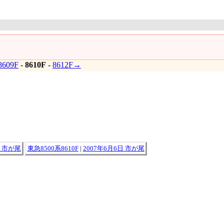
609F
-
8610F
-
8612F→
日 市が尾
東急8500系8610F
|
2007年6月6日 市が尾