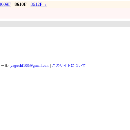
609F
-
8610F
-
8612F→
メール:
yaguchi109@gmail.com
|
このサイトについて