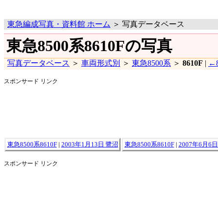
東急編成写真・資料館 ホーム
＞ 写真データベース
東急8500系8610Fの写真
写真データベース
＞
車両形式別
＞
東急8500系
＞
8610F
|
←8
スポンサード リンク
東急8500系8610F
|
2003年1月13日 鷺沼
東急8500系8610F
|
2007年6月6
スポンサード リンク