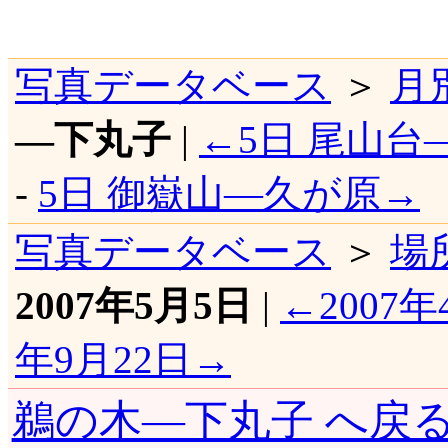
写真データベース
＞
月
―下丸子
|
←5日 尾山台
-
5日 御嶽山―久が原→
写真データベース
＞
場
2007年5月5日
|
←2007年
年9月22日→
鵜の木―下丸子 へ戻