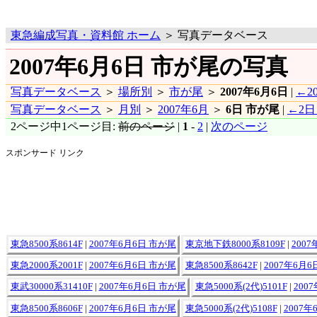
東急編成写真・資料館 ホーム
＞ 写真データベース
2007年6月6日 市が尾の写真
写真データベース
＞
場所別
＞
市が尾
＞
2007年6月6日
|
←2
写真データベース
＞
月別
＞
2007年6月
＞
6日 市が尾
|
←2日
2ページ中1ページ目:
前のページ
|
1
-
2
|
次のページ
スポンサード リンク
東急8500系8614F
|
2007年6月6日 市が尾
東京地下鉄8000系8109F
|
200
東急2000系2001F
|
2007年6月6日 市が尾
東急8500系8642F
|
2007年6月
東武30000系31410F
|
2007年6月6日 市が尾
東急5000系(2代)5101F
|
200
東急8500系8606F
|
2007年6月6日 市が尾
東急5000系(2代)5108F
|
2007年