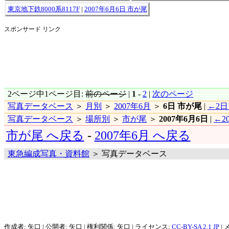
東京地下鉄8000系8117F
|
2007年6月6日 市が尾
スポンサード リンク
2ページ中1ページ目:
前のページ
|
1
-
2
|
次のページ
写真データベース
＞
月別
＞
2007年6月
＞
6日 市が尾
|
←2日
写真データベース
＞
場所別
＞
市が尾
＞
2007年6月6日
|
←2
市が尾 へ戻る
-
2007年6月 へ戻る
東急編成写真・資料館
＞ 写真データベース
作成者: 矢口 | 公開者: 矢口 | 権利関係: 矢口 | ライセンス:
CC-BY-SA 2.1 JP
| 