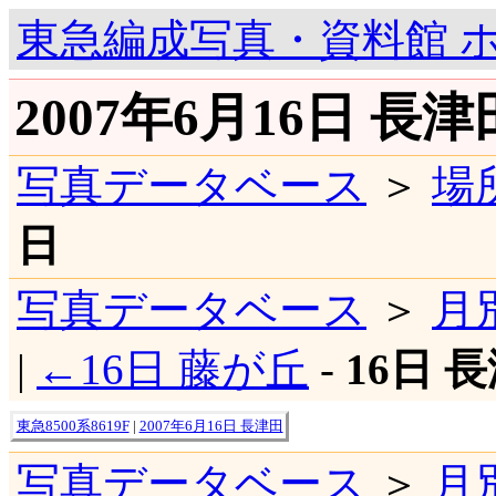
東急編成写真・資料館 
2007年6月16日 長
写真データベース
＞
場
日
写真データベース
＞
月
|
←16日 藤が丘
-
16日 
東急8500系8619F
|
2007年6月16日 長津田
写真データベース
＞
月