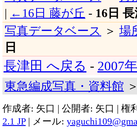
|
←16日 藤が丘
-
16日 
写真データベース
＞
場
日
長津田 へ戻る
-
2007
東急編成写真・資料館
＞
作成者: 矢口 | 公開者: 矢口 | 
2.1 JP
| メール:
yaguchi109@gma