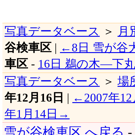
写真データベース
＞
月
谷検車区
|
←8日 雪が谷
車区
-
16日 鵜の木―下
写真データベース
＞
場
年12月16日
|
←2007年1
年1月14日→
雪が谷検車区 へ戻る