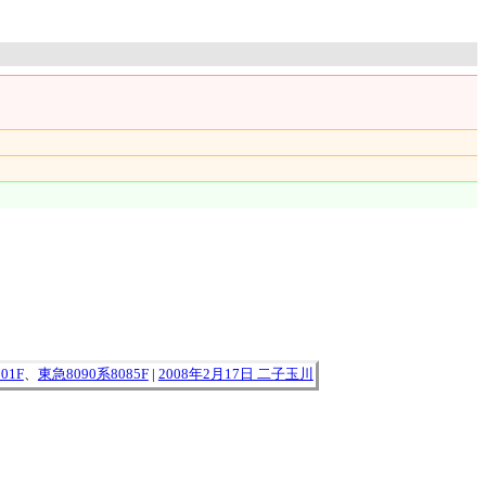
01F
、
東急8090系8085F
|
2008年2月17日 二子玉川