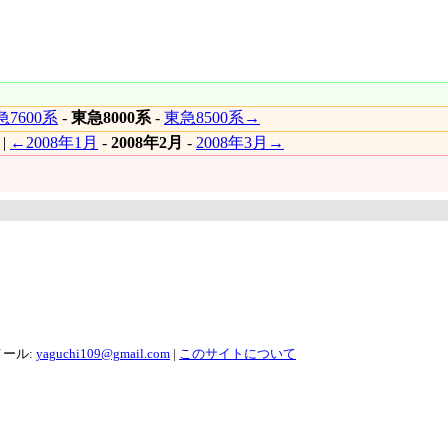
7600系
-
東急8000系
-
東急8500系→
|
←2008年1月
-
2008年2月
-
2008年3月→
メール:
yaguchi109@gmail.com
|
このサイトについて