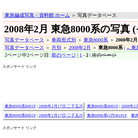
東急編成写真・資料館 ホーム
＞ 写真データベース
2008年2月 東急8000系の写真 (
写真データベース
＞
車両形式別
＞
東急8000系
＞
2008年2月
写真データベース
＞
月別
＞
2008年2月
＞
東急8000系
|
←東急
2ページ中2ページ目:
前のページ
|
1
-
2
|
次のページ
スポンサード リンク
東急8000系8001F
|
2008年2月17日 二子玉川
東急8000系8001F
|
2008年
東急8000系8001F
|
2008年2月17日 二子玉川
東急6000系(2代)6101F
、
東急
スポンサード リンク