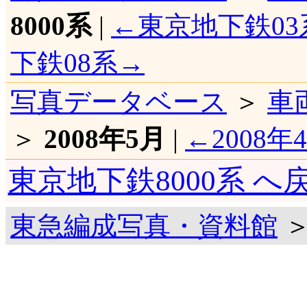
8000系
|
←東京地下鉄03
下鉄08系→
写真データベース
＞
車
＞
2008年5月
|
←2008年
東京地下鉄8000系 へ
東急編成写真・資料館
＞