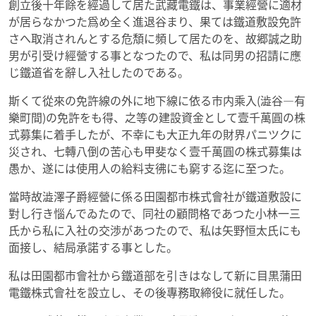
創立後十年餘を經過して居た武藏電鐵は、事業經營に適材
が居らなかつた爲め全く進退谷まり、果ては鐵道敷設免許
さへ取消されんとする危頽に頻して居たのを、故郷誠之助
男が引受け經營する事となつたので、私は同男の招請に應
じ鐵道省を辭し入社したのである。
斯くて從來の免許線の外に地下線に依る市内乘入(澁谷―有
樂町間)の免許をも得、之等の建設資金として壹千萬圓の株
式募集に着手したが、不幸にも大正九年の財界パニツクに
災され、七轉八倒の苦心も甲斐なく壹千萬圓の株式募集は
愚か、遂には使用人の給料支彿にも窮する迄に至つた。
當時故澁澤子爵經營に係る田園都市株式會社が鐵道敷設に
對し行き惱んでゐたので、同社の顧問格であつた小林一三
氏から私に入社の交渉があつたので、私は矢野恒太氏にも
面接し、結局承諾する事とした。
私は田園都市會社から鐵道部を引きはなして新に目黒蒲田
電鐵株式會社を設立し、その後專務取締役に就任した。