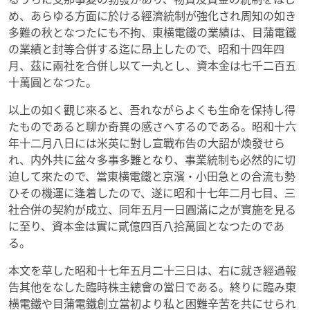
め、あらゆる方面に於ける經濟統制が強化され周知の如き
多難の秋となつたにも不拘、東横電鐵の業績は、目蒲電鐵
の業績と封等合併する迄に昂上したので、昭和十四年四
月、茲に兩社を合併し以て一丸とし、資本金は七千二百五
十萬圓となつた。
以上の如く觀じ來ると、吾れながらよくも生命を保持し得
たものであると聊か奇異の感さへするのである。昭和十六
年十二月八日には米英に對し宣戰布告の大詔が煥發せら
れ、内外共に盆々多事多難となり、事業統制も必然的に切
迫して來たので、當東横電鐵と京濱・小田急との合流も勢
ひその機運に逢着したので、遂に昭和十七年二月七目、三
社合併の契約が成立、同年五月一日圓滿に之が實施を見る
に至り、資本金は實に貳億四百八拾萬圓となつたのであ
る。
本文を草した昭和十七年五月二十三日は、右に就き經過報
告其他をなした臨時株主總會の當日である。終りに臨み東
横電鐵や目蒲電鐵創立當初より私と困難辛苦を共にせられ