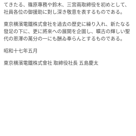
てきたる、篠原專務や鈴木、三宮兩取締役を初めとして、
社員各位の御援助に對し深き敬意を表するものである。
東京横濱電鐵株式會社を過去の歴史に繰り入れ、新たなる
發足の下に、更に將來への展開を企圖し、曠古の輝しい聖
代の恩澤の萬分の一にも酬ゐ奉らんとするものである。
昭和十七年五月
東京横濱電鐵株式會社 取締役社長 五島慶太