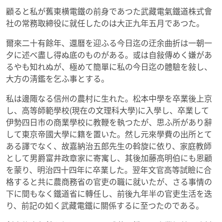
顧ると私が舊東横電鐵の前身であつた武藏電氣鐵道株式會
社の常務取締役に就任したのは大正九年五月であつた。
爾來二十有餘年、還曆を迎ふる今日迄の迂余曲折は一朝一
夕に述べ盡し得ぬ底のものがある。或は自敍傳めく嫌があ
るやも知れぬが、極めて簡單に私の今日迄の體驗を敍し、
大方の淸鑑を乞ふ事とする。
私は邊陬なる信州の農村に生れた。松本中學を卒業後上京
し、高等師範學校(現在の文理科大學)に入學し、卒業して
伊勢四日市の商業學校に教鞭を執つたが、思ふ所があり辭
して東京帝國大學に籍を置いた。然し元來學費の出所とて
ある譯でなく、故嘉納治五郎先生の斡旋に依り、家庭教師
として男爵富井政章家に寄寓し、其後加藤高明伯にも恩顧
を蒙り、明治四十四年に卒業した。翌年文官高等試瞼に合
格すると共に農商務省の官吏の職に就いたが、さる事情の
下に間もなく鐵道省に轉任し、前後九年半の官吏生活を迭
り、前記の如く武藏電鐵に關係するに至つたのである。