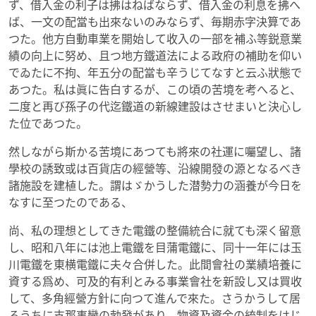
ず、借入金の利子は拂はねばならず、借入金の利息を拂へ
ば、一文の配當も出來ないのみならず、毎期赤字決算であ
つた。他方自動車業を開始して收入の一部を補ふ等鋭意業
績の向上に努め、且つ地方鐵道法による政府の補助を仰い
でゐたに不拘、年五分の配當も辛うじてなすと云ふ狀態で
あつた。私は眞に告白するが、この頃の苦境を考へると、
二度と再び孫子の代迄鐵道の新線建設はさせまいと決心し
た位であつた。
然しながら斯かる苦境にあつても將來の社運に囑望し、諸
學校の誘致或は百貨店の經營等、沿線開發の源となるべき
諸施設を建植した。謂はゞかうした潜勢力の涵養が今日を
なすに至つたのである、
尚、私の理想としてきた電鐵の整備統合に就ても深く留意
し、昭和八年には池上電鐵を目蒲電鐵に、同十一年には玉
川電鐵を東横電鐵に夫々合併した。此間會社の業績培養に
資する爲め、可及的有利とみる事業會社を新設し又は買收
して、多角經營方針に向つて進んで來た。さうかうして居
るうちに支那事變の勃發があり、物資及資金の統制をはじ