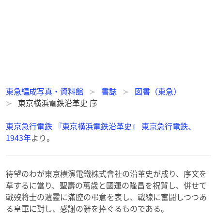
東急編成写真・資料館
書誌
図書（東急）
東京横浜電鉄沿革史 序
東京急行電鉄 『東京横浜電鉄沿革史』 東京急行電鉄、
1943年
より。
待望のわが東京横濱電鐵株式會社の沿革史が成り、序文を
草するに當り、聖壽の萬歳と國運の隆昌を祝賀し、併せて
戰歿將士の遺靈に滿腔の弔意を表し、戰線に奮鬪しつつあ
る皇軍に對し、感謝の辭を捧ぐるものである。