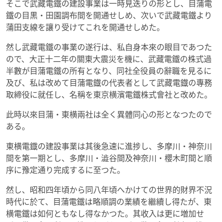
そこで武藏電鐵の建設事業は一時見迭りの形とし、目蒲電
鐵の目黒・田園調布間を開通せしめ、次いで武藏電鐵より
蒲田支線を讓り受けてこれを開通せしめた。
然し武藏電鐵の事業の遂行は、私自身本來の眼目であつた
ので、大正十二年の關東大震災を機に、武藏電鐵の株式過
半數が目蒲電鐵の所有となり、同社全役員の辭職を見るに
及び、私は改めて目蒲電鐡の代表者として武藏電鐡の專務
取締役に就任し、名稱を東京横濱電鐵株式會社と改めた。
此時以來目蒲・東横兩社は全く異體同心の形となつたので
ある。
東横電鐡の建設事業は其後急速に進捗し、多摩川・神奈川
間を第一期とし、多摩川・澁谷間及神奈川・櫻木町間と順
序に豫定通り完成するに至つた。
然し、昭和四年頃から同八年頃へかけての世界的財界不況
時代に於て、目蒲電鐵は略順調の業績を繼續し得たが、東
横電鐵は如何ともなし得なかつた。其收入は更に増加せ