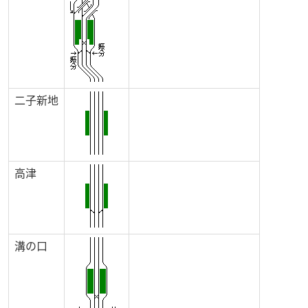
二子新地
高津
溝の口