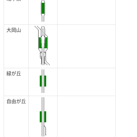
大岡山
緑が丘
自由が丘