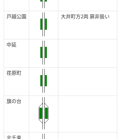
戸越公園
大井町方2両 扉非扱い
中延
荏原町
旗の台
北千束