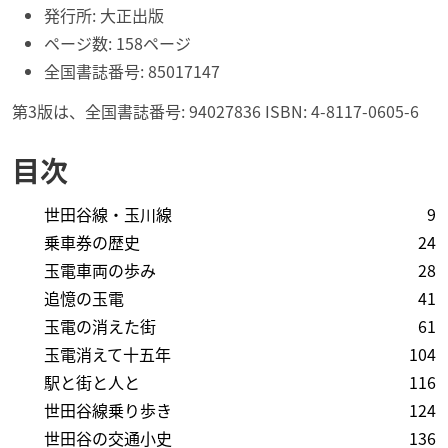
発行所: 大正出版
ページ数: 158ページ
全国書誌番号: 85017147
第3版は、全国書誌番号: 94027836 ISBN: 4-8117-0605-6
目次
世田谷線・玉川線
9
乗車券の歴史
24
玉電車両の歩み
28
追憶の玉電
41
玉電の消えた街
61
玉電消えて十五年
104
駅と街と人と
116
世田谷線乗り歩き
124
世田谷の交通小史
136