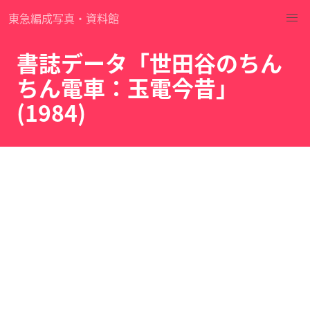
東急編成写真・資料館
書誌データ「世田谷のちん
ちん電車：玉電今昔」
(1984)