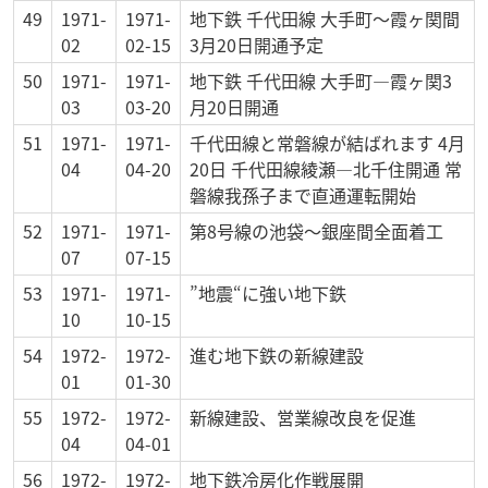
49
1971-
1971-
地下鉄 千代田線 大手町～霞ヶ関間
02
02-15
3月20日開通予定
50
1971-
1971-
地下鉄 千代田線 大手町―霞ヶ関3
03
03-20
月20日開通
51
1971-
1971-
千代田線と常磐線が結ばれます 4月
04
04-20
20日 千代田線綾瀬―北千住開通 常
磐線我孫子まで直通運転開始
52
1971-
1971-
第8号線の池袋～銀座間全面着工
07
07-15
53
1971-
1971-
”地震“に強い地下鉄
10
10-15
54
1972-
1972-
進む地下鉄の新線建設
01
01-30
55
1972-
1972-
新線建設、営業線改良を促進
04
04-01
56
1972-
1972-
地下鉄冷房化作戦展開