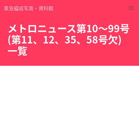
東急編成写真・資料館
メトロニュース第10～99号
(第11、12、35、58号欠)
一覧