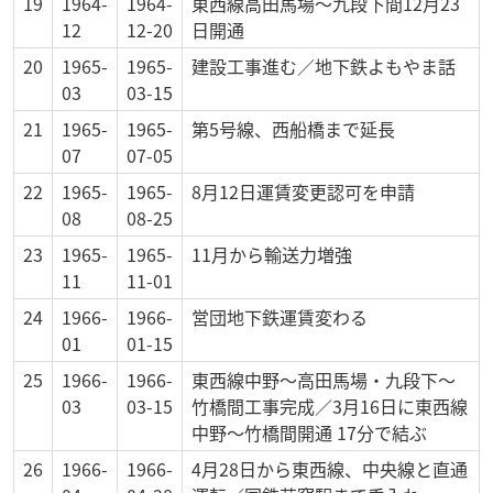
19
1964-
1964-
東西線高田馬場～九段下間12月23
12
12-20
日開通
20
1965-
1965-
建設工事進む／地下鉄よもやま話
03
03-15
21
1965-
1965-
第5号線、西船橋まで延長
07
07-05
22
1965-
1965-
8月12日運賃変更認可を申請
08
08-25
23
1965-
1965-
11月から輸送力増強
11
11-01
24
1966-
1966-
営団地下鉄運賃変わる
01
01-15
25
1966-
1966-
東西線中野～高田馬場・九段下～
03
03-15
竹橋間工事完成／3月16日に東西線
中野～竹橋間開通 17分で結ぶ
26
1966-
1966-
4月28日から東西線、中央線と直通