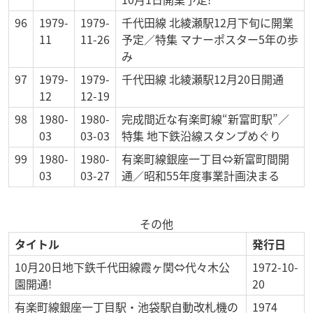
96
1979-
1979-
千代田線 北綾瀬駅12月下旬に開業
11
11-26
予定／特集 マナーポスター5年の歩
み
97
1979-
1979-
千代田線 北綾瀬駅12月20日開通
12
12-19
98
1980-
1980-
完成間近な有楽町線“新富町駅”／
03
03-03
特集 地下鉄沿線スタンプめぐり
99
1980-
1980-
有楽町線銀座一丁目⇔新富町間開
03
03-27
通／昭和55年度事業計画決まる
その他
タイトル
発行日
10月20日地下鉄千代田線霞ヶ関⇔代々木公
1972-10-
園開通!
20
有楽町線銀座一丁目駅・池袋駅自動改札機の
1974