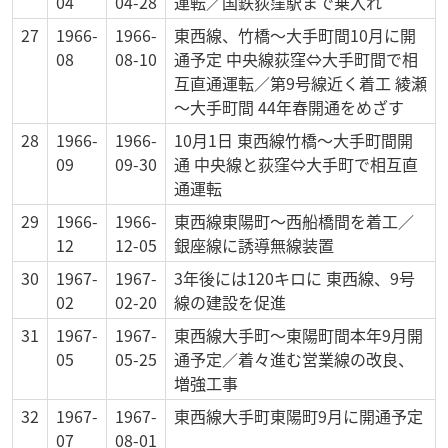
04
04-28
運転／国鉄荻窪駅まで乗入れ
27
1966-
1966-
東西線、竹橋～大手町間10月に開
08
08-10
通予定 中央線荻窪⇔大手町間で相
互直通運転／第9号線近く着工 綾瀬
～大手町間 44年春開通をめざす
28
1966-
1966-
10月1日 東西線竹橋～大手町間開
09
09-30
通 中央線と荻窪⇔大手町で相互直
通運転
29
1966-
1966-
東西線東陽町～西船橋間を着工／
12
12-05
銀座線に誘導無線装置
30
1967-
1967-
3年後には120キロに 東西線、9号
02
02-20
線の建設を促進
31
1967-
1967-
東西線大手町～東陽町間本年9月開
05
05-25
通予定／着々進む営業線の改良、
増強工事
32
1967-
1967-
東西線大手町東陽町9月に開通予定
07
08-01