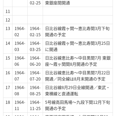
02-25
東銀座間開通
11
12
13
1964-
1964-
日比谷線霞ヶ関～恵比寿間3月下旬
02
02-15
開通の予定
14
1964-
1964-
日比谷線霞ヶ関～恵比寿間3月25日
03
03-25
に開通
15
1964-
1964-
日比谷線恵比寿～中目黒間7月 東銀
06
06-20
座～霞ヶ関間8月開通の予定
16
1964-
1964-
日比谷線恵比寿～中目黒間7月22日
07
07-20
開通／同全線は8月末開通の予定
17
1964-
1964-
日比谷線8月29日全線開通／東武・
08
08-25
東横線と直通運転
18
1964-
1964-
5号線高田馬場～九段下間12月下旬
11
11-25
開通の予定