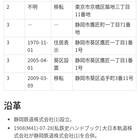
2
不明
移転
東京市京橋区築地三丁目
11番地
3
―
―
静岡市鷹匠町一丁目71番
地
3
1970-11-
住居表
静岡市葵区鷹匠一丁目1番
01
示
1号
3
2005-04-
葵区設
静岡市葵区鷹匠一丁目1番
01
置
1号
3
2009-03-
移転
静岡市葵区追手町3番11号
09
沿革
静岡鉄道株式会社(1)設立。
1908(M41)-07-28[私鉄史ハンドブック] 大日本軌道株
式会社が静岡鉄道株式会社(1)を合併。