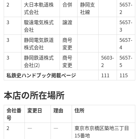
2
大日本軌道株
合併
静岡支
5657-
式会社
社線
2
3
駿遠電気株式
譲渡
5657-
会社
3
3
静岡電気鉄道
商号
5657-
株式会社
変更
4
3
静岡鉄道株式
商号
5603-
5657-
会社(2)
変更
2
5
私鉄史ハンドブック掲載ページ
111
115
本店の所在場所
会社番
変更日
理由
住所
号
2
―
―
東京市京橋区築地三丁目
15番地