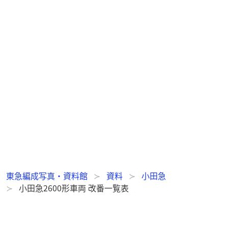
東急編成写真・資料館
資料
小田急
小田急2600形車両 改番一覧表