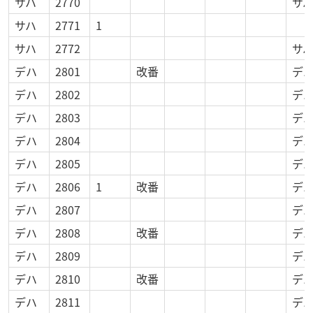
サハ
2770
サ
サハ
2771
1
サハ
2772
サ
デハ
2801
改番
デ
デハ
2802
デ
デハ
2803
デ
デハ
2804
デ
デハ
2805
デ
デハ
2806
1
改番
デ
デハ
2807
デ
デハ
2808
改番
デ
デハ
2809
デ
デハ
2810
改番
デ
デハ
2811
デ