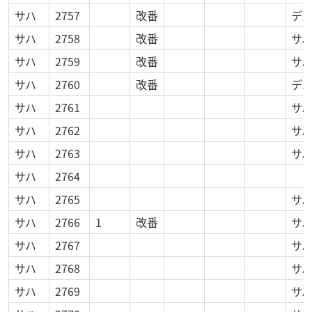
サハ
2757
改番
デ
サハ
2758
改番
サ
サハ
2759
改番
サ
サハ
2760
改番
デ
サハ
2761
サ
サハ
2762
サ
サハ
2763
サ
サハ
2764
サハ
2765
サ
サハ
2766
1
改番
サ
サハ
2767
サ
サハ
2768
サ
サハ
2769
サ