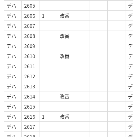
デハ
2605
デ
デハ
2606
1
改番
デ
デハ
2607
デ
デハ
2608
改番
デ
デハ
2609
デ
デハ
2610
改番
デ
デハ
2611
デ
デハ
2612
デ
デハ
2613
デ
デハ
2614
改番
デ
デハ
2615
デ
デハ
2616
1
改番
デ
デハ
2617
デ
デハ
2618
デ