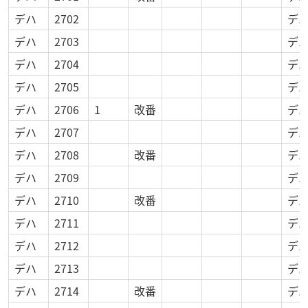
デハ
2702
デ
デハ
2703
デ
デハ
2704
デ
デハ
2705
デ
デハ
2706
1
改番
デ
デハ
2707
デ
デハ
2708
改番
デ
デハ
2709
デ
デハ
2710
改番
デ
デハ
2711
デ
デハ
2712
デ
デハ
2713
デ
デハ
2714
改番
デ