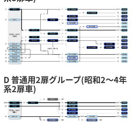
D 普通用2扉グループ(昭和2～4年
系2扉車)