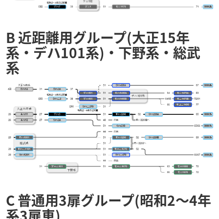
B 近距離用グループ(大正15年
系・デハ101系)・下野系・総武
系
C 普通用3扉グループ(昭和2～4年
系3扉車)