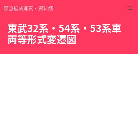
東急編成写真・資料館
東武32系・54系・53系車
両等形式変遷図