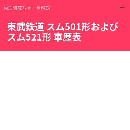
東急編成写真・資料館
東武鉄道 スム501形および
スム521形 車歴表