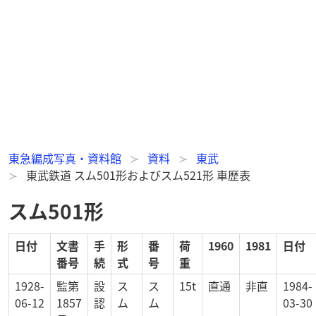
東急編成写真・資料館
資料
東武
東武鉄道 スム501形およびスム521形 車歴表
スム501形
日付
文書
手
形
番
荷
1960
1981
日付
番号
続
式
号
重
1928-
監第
設
ス
ス
15t
直通
非直
1984-
06-12
1857
認
ム
ム
03-30