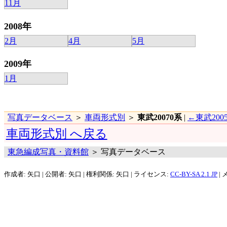
11月
2008年
2月
4月
5月
2009年
1月
写真データベース
＞
車両形式別
＞
東武20070系
|
←東武200
車両形式別 へ戻る
東急編成写真・資料館
＞ 写真データベース
作成者: 矢口 | 公開者: 矢口 | 権利関係: 矢口 | ライセンス:
CC-BY-SA 2.1 JP
| 