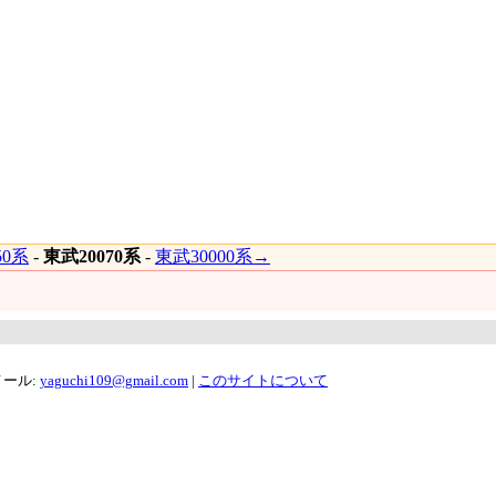
50系
-
東武20070系
-
東武30000系→
メール:
yaguchi109@gmail.com
|
このサイトについて