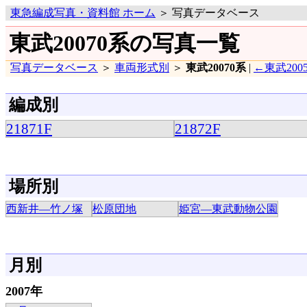
東急編成写真・資料館 ホーム
＞ 写真データベース
東武20070系の写真一覧
写真データベース
＞
車両形式別
＞
東武20070系
|
←東武200
編成別
21871F
21872F
場所別
西新井―竹ノ塚
松原団地
姫宮―東武動物公園
月別
2007年