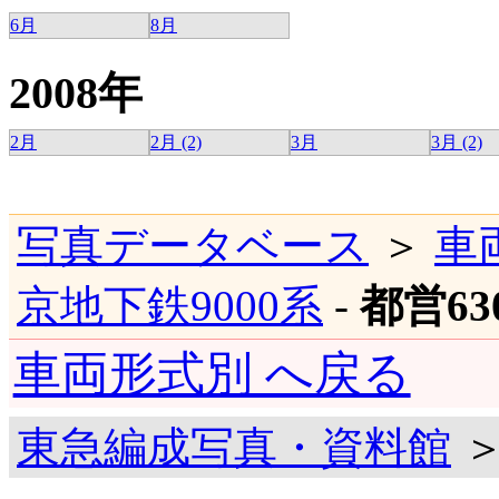
6月
8月
2008年
2月
2月 (2)
3月
3月 (2)
写真データベース
＞
車
京地下鉄9000系
-
都営63
車両形式別 へ戻る
東急編成写真・資料館
＞