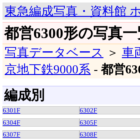
東急編成写真・資料館 
都営6300形の写真一
写真データベース
＞
車
京地下鉄9000系
-
都営63
編成別
6301F
6302F
6304F
6305F
6307F
6308F