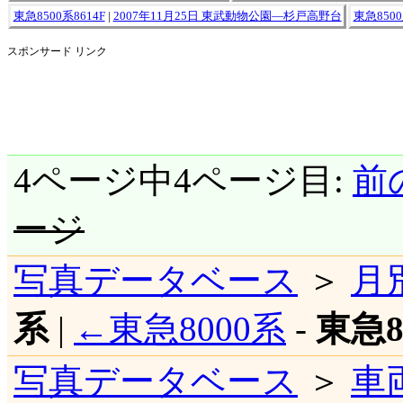
東急8500系8614F
|
2007年11月25日 東武動物公園―杉戸高野台
東急8500
スポンサード リンク
4ページ中4ページ目:
前
ージ
写真データベース
＞
月
系
|
←東急8000系
-
東急8
写真データベース
＞
車