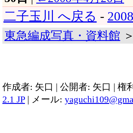
二子玉川 へ戻る
-
20
東急編成写真・資料館
＞
作成者: 矢口 | 公開者: 矢口 | 
2.1 JP
| メール:
yaguchi109@gma