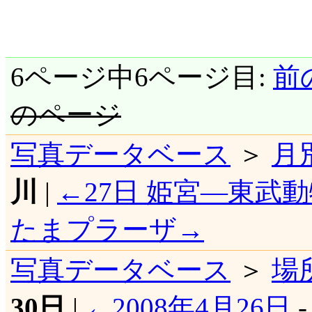
6ページ中6ページ目:
前
のページ
写真データベース
＞
月
川
|
←27日 姫宮―東武
たまプラーザ→
写真データベース
＞
場
30日
|
←2008年4月26日