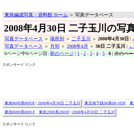
東急編成写真・資料館 ホーム
＞ 写真データベース
2008年4月30日 二子玉川の写真
写真データベース
＞
場所別
＞
二子玉川
＞
2008年4月30日
|
写真データベース
＞
月別
＞
2008年4月
＞
30日 二子玉川
|
←
6ページ中6ページ目:
前のページ
|
1
-
2
-
3
-
4
-
5
-
6
|
次のペー
スポンサード リンク
東急8090系8093F
|
2008年4月30日 二子玉川
東京地下鉄08系08-105F
、
東
東急8090系8081F
、
東急2000系2003F
|
2008年4月30日 二子玉川
スポンサード リンク