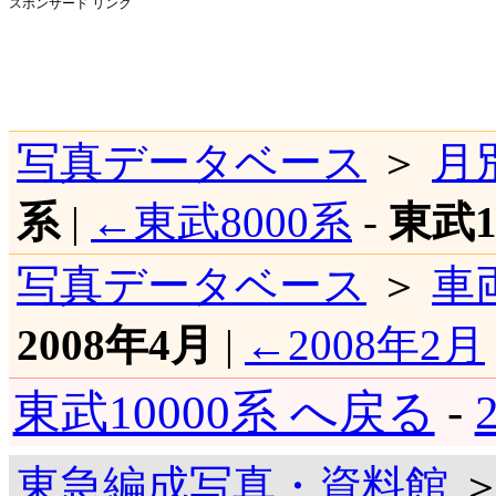
スポンサード リンク
写真データベース
＞
月
系
|
←東武8000系
-
東武1
写真データベース
＞
車
2008年4月
|
←2008年2月
東武10000系 へ戻る
-
東急編成写真・資料館
＞