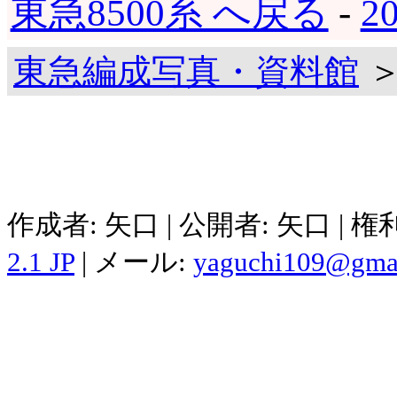
東急8500系 へ戻る
-
2
東急編成写真・資料館
＞
作成者: 矢口 | 公開者: 矢口 | 
2.1 JP
| メール:
yaguchi109@gma