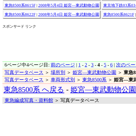
東急8500系8615F
|
2008年5月4日 姫宮―東武動物公園
東京地下鉄03系03-
東急8500系8622F
|
2008年5月4日 姫宮―東武動物公園
東急8500系8621F
スポンサード リンク
6ページ中4ページ目:
前のページ
|
1
-
2
-
3
-
4
-
5
-
6
|
次のペー
写真データベース
＞
場所別
＞
姫宮―東武動物公園
＞
東急8
写真データベース
＞
車両形式別
＞
東急8500系
＞
姫宮―東
東急8500系 へ戻る
-
姫宮―東武動物公園
東急編成写真・資料館
＞ 写真データベース