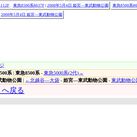
112F
、
東急8500系8637F
|
2008年5月4日 姫宮―東武動物公園
東急8500系86
|
2008年5月4日 姫宮―東武動物公園
ジ
500系
|
東急8500系
-
東急5000系(2代)→
武動物公園
|
←北越谷―大袋
-
姫宮―東武動物公園
-
東武動物公
 へ戻る