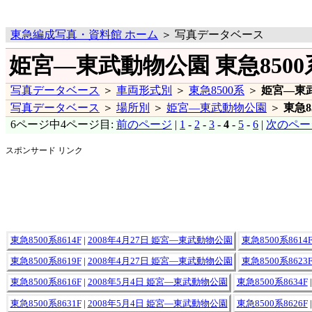
東急編成写真・資料館 ホーム
＞ 写真データベース
姫宮―東武動物公園 東急8500系
写真データベース
＞
車両形式別
＞
東急8500系
＞
姫宮―東
写真データベース
＞
場所別
＞
姫宮―東武動物公園
＞
東急8
6ページ中4ページ目:
前のページ
|
1
-
2
-
3
-
4
-
5
-
6
|
次のペー
スポンサード リンク
東急8500系8614F
|
2008年4月27日 姫宮―東武動物公園
東急8500系8614
東急8500系8619F
|
2008年4月27日 姫宮―東武動物公園
東急8500系8623
東急8500系8616F
|
2008年5月4日 姫宮―東武動物公園
東急8500系8634F
東急8500系8631F
|
2008年5月4日 姫宮―東武動物公園
東急8500系8626F