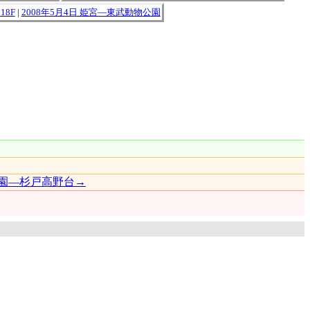
18F
|
2008年5月4日 姫宮―東武動物公園
園―杉戸高野台→