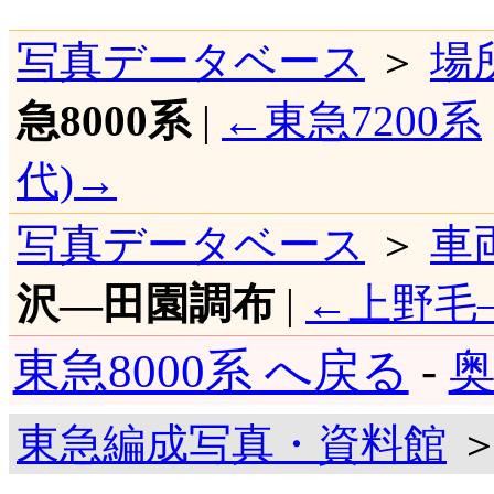
写真データベース
＞
場
急8000系
|
←東急7200系
代)→
写真データベース
＞
車
沢―田園調布
|
←上野毛
東急8000系 へ戻る
-
奥
東急編成写真・資料館
＞