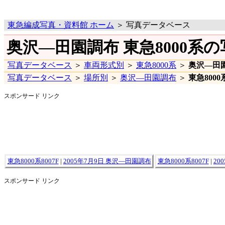
東急編成写真・資料館 ホーム
＞ 写真データベース
奥沢―田園調布 東急8000系の
写真データベース
＞
車両形式別
＞
東急8000系
＞
奥沢―田
写真データベース
＞
場所別
＞
奥沢―田園調布
＞
東急8000
スポンサード リンク
東急8000系8007F
|
2005年7月9日 奥沢―田園調布
東急8000系8007F
|
20
スポンサード リンク