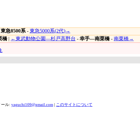
|
東急8500系
-
東急5000系(2代)→
栗橋
|
←東武動物公園―杉戸高野台
-
幸手―南栗橋
-
南栗橋→
る
メール:
yaguchi109@gmail.com
|
このサイトについて