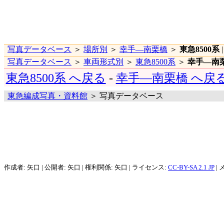
写真データベース
＞
場所別
＞
幸手―南栗橋
＞
東急8500系
写真データベース
＞
車両形式別
＞
東急8500系
＞
幸手―南
東急8500系 へ戻る
-
幸手―南栗橋 へ戻
東急編成写真・資料館
＞ 写真データベース
作成者: 矢口 | 公開者: 矢口 | 権利関係: 矢口 | ライセンス:
CC-BY-SA 2.1 JP
| 