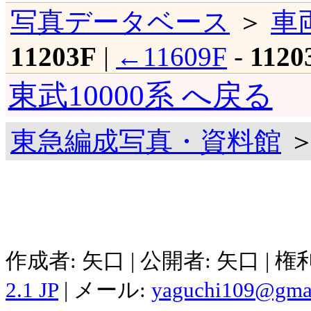
写真データベース
＞
車
11203F
|
←11609F
-
1120
東武10000系 へ戻る
東急編成写真・資料館
＞
作成者: 矢口 | 公開者: 矢口 | 
2.1 JP
| メール:
yaguchi109@gma