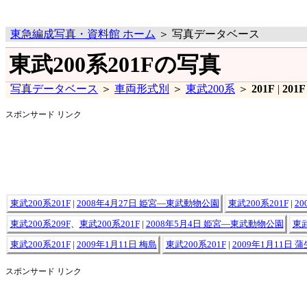
東急編成写真・資料館 ホーム
＞ 写真データベース
東武200系201Fの写真
写真データベース
＞
車両形式別
＞
東武200系
＞
201F
|
201F
スポンサード リンク
東武200系201F
|
2008年4月27日 姫宮―東武動物公園
東武200系201F
|
2
東武200系209F
、
東武200系201F
|
2008年5月4日 姫宮―東武動物公園
東武
東武200系201F
|
2009年1月11日 梅島
東武200系201F
|
2009年1月11日 蒲
スポンサード リンク