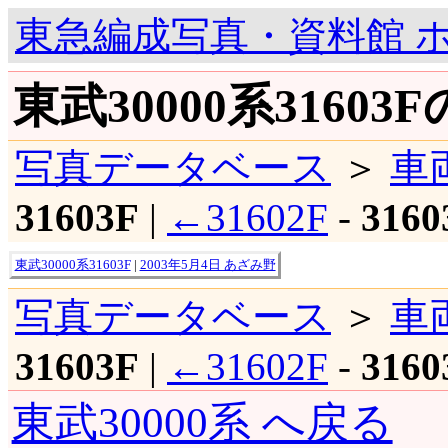
東急編成写真・資料館 
東武30000系31603
写真データベース
＞
車
31603F
|
←31602F
-
3160
東武30000系31603F
|
2003年5月4日 あざみ野
写真データベース
＞
車
31603F
|
←31602F
-
3160
東武30000系 へ戻る