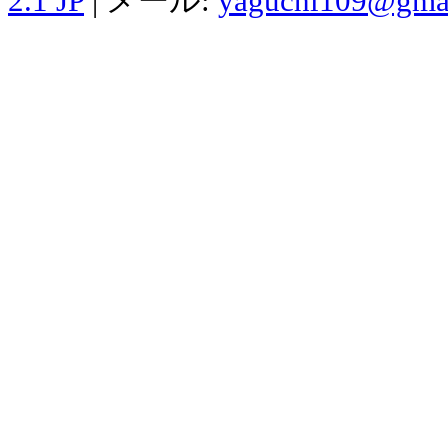
2.1 JP
| メール:
yaguchi109@gma