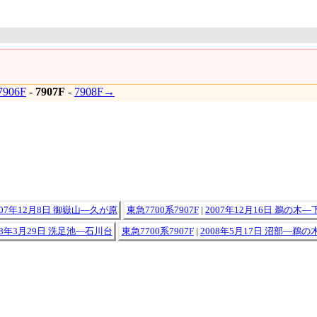
906F
-
7907F
-
7908F→
007年12月8日 御嶽山―久が原
東急7700系7907F
|
2007年12月16日 鵜の木
08年3月29日 洗足池―石川台
東急7700系7907F
|
2008年5月17日 沼部―鵜の