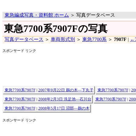
東急編成写真・資料館 ホーム
＞ 写真データベース
東急7700系7907Fの写真
写真データベース
＞
車両形式別
＞
東急7700系
＞
7907F
|
←7
スポンサード リンク
東急7700系7907F
|
2007年9月22日 鵜の木―下丸子
東急7700系7907F
|
2
東急7700系7907F
|
2008年2月3日 洗足池―石川台
東急7700系7907F
|
20
東急7700系7907F
|
2008年5月17日 沼部―鵜の木
スポンサード リンク