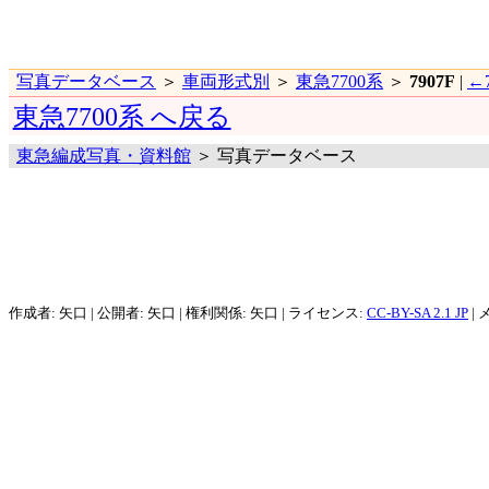
写真データベース
＞
車両形式別
＞
東急7700系
＞
7907F
|
←7
東急7700系 へ戻る
東急編成写真・資料館
＞ 写真データベース
作成者: 矢口 | 公開者: 矢口 | 権利関係: 矢口 | ライセンス:
CC-BY-SA 2.1 JP
| 