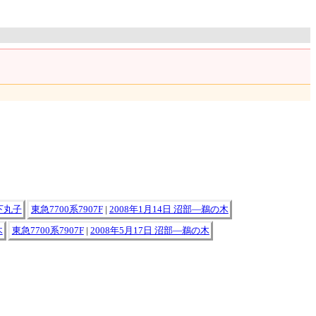
―下丸子
東急7700系7907F
|
2008年1月14日 沼部―鵜の木
木
東急7700系7907F
|
2008年5月17日 沼部―鵜の木