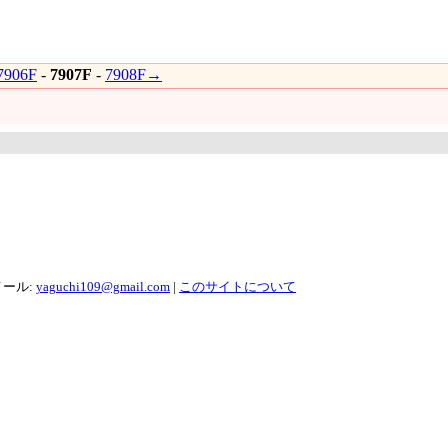
906F
-
7907F
-
7908F→
メール:
yaguchi109@gmail.com
|
このサイトについて