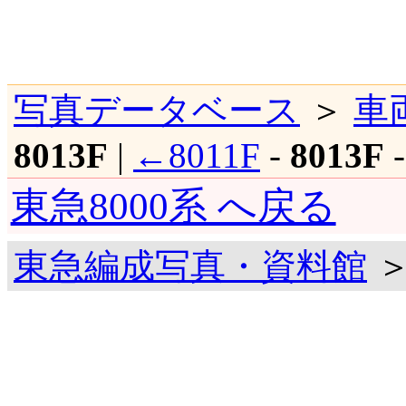
写真データベース
＞
車
8013F
|
←8011F
-
8013F
東急8000系 へ戻る
東急編成写真・資料館
＞