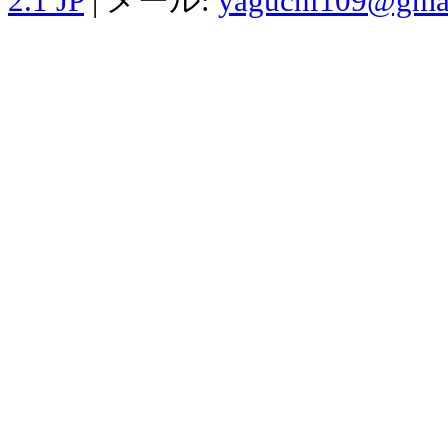
2.1 JP
| メール:
yaguchi109@gma