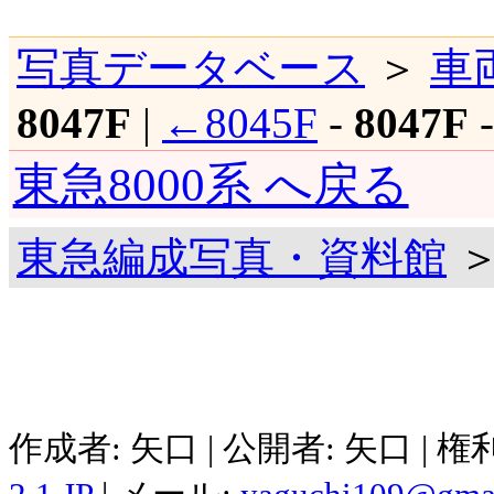
写真データベース
＞
車
8047F
|
←8045F
-
8047F
東急8000系 へ戻る
東急編成写真・資料館
＞
作成者: 矢口 | 公開者: 矢口 | 