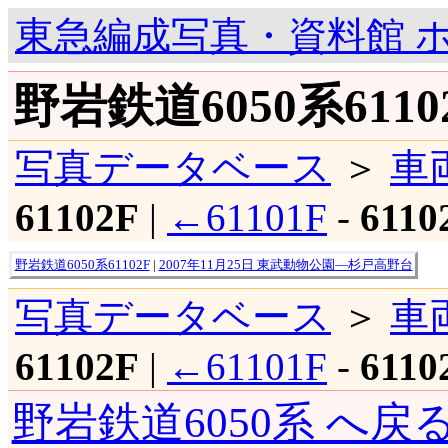
東急編成写真・資料館 
野岩鉄道6050系611
写真データベース
＞
車
61102F
|
←61101F
-
6110
野岩鉄道6050系61102F
|
2007年11月25日 東武動物公園―杉戸高野台
写真データベース
＞
車
61102F
|
←61101F
-
6110
野岩鉄道6050系 へ戻