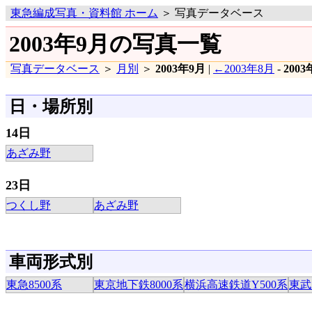
東急編成写真・資料館 ホーム
＞ 写真データベース
2003年9月の写真一覧
写真データベース
＞
月別
＞
2003年9月
|
←2003年8月
-
200
日・場所別
14日
あざみ野
23日
つくし野
あざみ野
車両形式別
東急8500系
東京地下鉄8000系
横浜高速鉄道Y500系
東武3