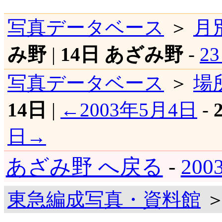
写真データベース
＞
月
み野
|
14日 あざみ野
-
2
写真データベース
＞
場
14日
|
←2003年5月4日
-
日→
あざみ野 へ戻る
-
20
東急編成写真・資料館
＞