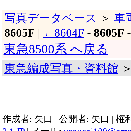
写真データベース
＞
車
8605F
|
←8604F
-
8605F
東急8500系 へ戻る
東急編成写真・資料館
＞
作成者: 矢口 | 公開者: 矢口 | 