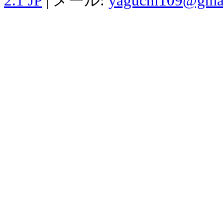
2.1 JP
| メール:
yaguchi109@gma