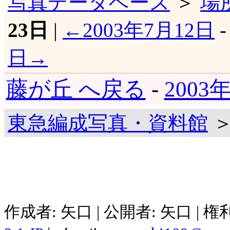
写真データベース
＞
場
23日
|
←2003年7月12日
日→
藤が丘 へ戻る
-
2003
東急編成写真・資料館
＞
作成者: 矢口 | 公開者: 矢口 | 