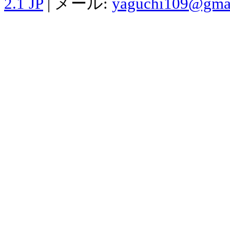
2.1 JP
| メール:
yaguchi109@gma