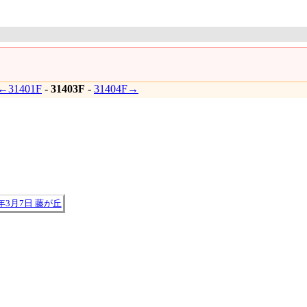
←31401F
-
31403F
-
31404F→
4年3月7日 藤が丘