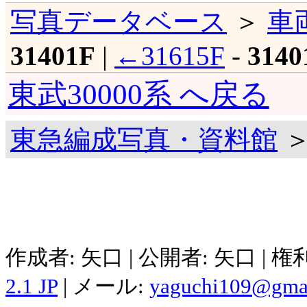
写真データベース
＞
車
31401F
|
←31615F
-
3140
東武30000系 へ戻る
東急編成写真・資料館
＞
作成者: 矢口 | 公開者: 矢口 | 
2.1 JP
| メール:
yaguchi109@gma