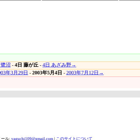
 鷺沼
-
4日 藤が丘
-
4日 あざみ野→
003年3月29日
-
2003年5月4日
-
2003年7月12日→
メール:
yaguchi109@gmail.com
|
このサイトについて