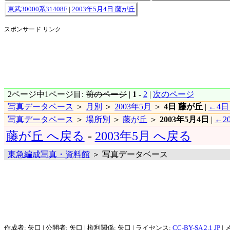
東武30000系31408F
|
2003年5月4日 藤が丘
スポンサード リンク
2ページ中1ページ目:
前のページ
|
1
-
2
|
次のページ
写真データベース
＞
月別
＞
2003年5月
＞
4日 藤が丘
|
←4日
写真データベース
＞
場所別
＞
藤が丘
＞
2003年5月4日
|
←2
藤が丘 へ戻る
-
2003年5月 へ戻る
東急編成写真・資料館
＞ 写真データベース
作成者: 矢口 | 公開者: 矢口 | 権利関係: 矢口 | ライセンス:
CC-BY-SA 2.1 JP
| 