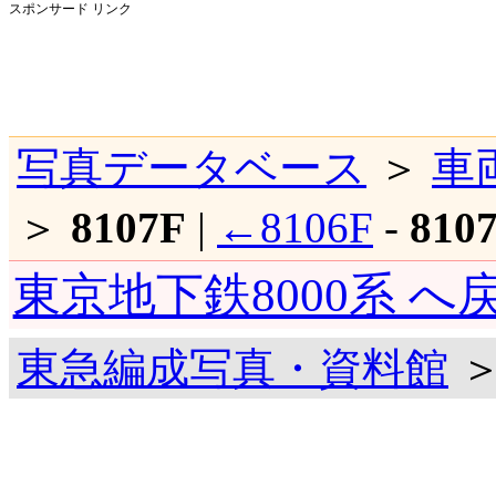
スポンサード リンク
写真データベース
＞
車
＞
8107F
|
←8106F
-
810
東京地下鉄8000系 へ
東急編成写真・資料館
＞