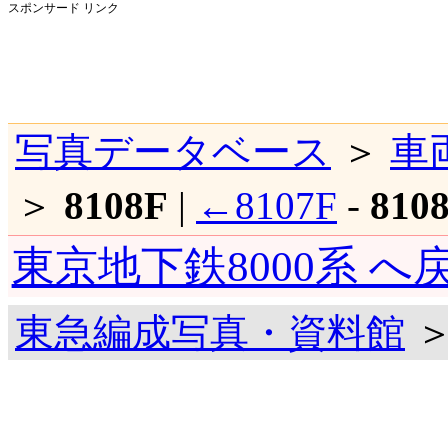
スポンサード リンク
写真データベース
＞
車
＞
8108F
|
←8107F
-
810
東京地下鉄8000系 へ
東急編成写真・資料館
＞