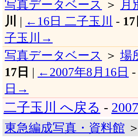
写真データベース
＞
月
川
|
←16日 二子玉川
-
1
子玉川→
写真データベース
＞
場
17日
|
←2007年8月16日
日→
二子玉川 へ戻る
-
20
東急編成写真・資料館
＞