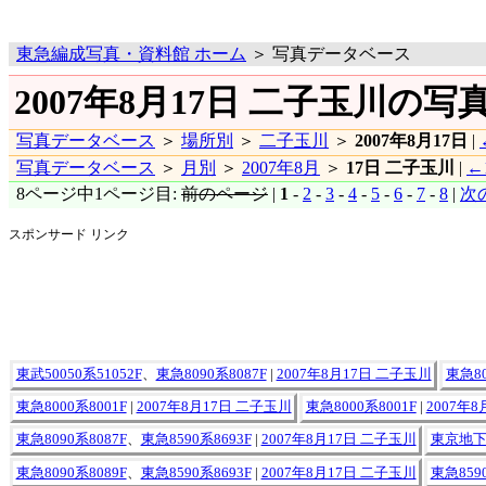
東急編成写真・資料館 ホーム
＞ 写真データベース
2007年8月17日 二子玉川の写
写真データベース
＞
場所別
＞
二子玉川
＞
2007年8月17日
|
写真データベース
＞
月別
＞
2007年8月
＞
17日 二子玉川
|
←
8ページ中1ページ目:
前のページ
|
1
-
2
-
3
-
4
-
5
-
6
-
7
-
8
|
次
スポンサード リンク
東武50050系51052F
、
東急8090系8087F
|
2007年8月17日 二子玉川
東急80
東急8000系8001F
|
2007年8月17日 二子玉川
東急8000系8001F
|
2007年
東急8090系8087F
、
東急8590系8693F
|
2007年8月17日 二子玉川
東京地下鉄
東急8090系8089F
、
東急8590系8693F
|
2007年8月17日 二子玉川
東急8590