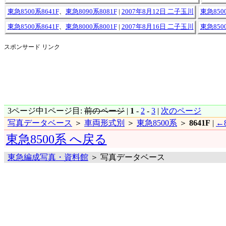
東急8500系8641F
、
東急8090系8081F
|
2007年8月12日 二子玉川
東急8500
東急8500系8641F
、
東急8000系8001F
|
2007年8月16日 二子玉川
東急8500
スポンサード リンク
3ページ中1ページ目:
前のページ
|
1
-
2
-
3
|
次のページ
写真データベース
＞
車両形式別
＞
東急8500系
＞
8641F
|
←8
東急8500系 へ戻る
東急編成写真・資料館
＞ 写真データベース