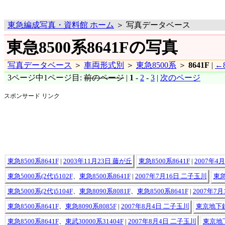
東急編成写真・資料館 ホーム
＞ 写真データベース
東急8500系8641Fの写真
写真データベース
＞
車両形式別
＞
東急8500系
＞
8641F
|
←8
3ページ中1ページ目:
前のページ
|
1
-
2
-
3
|
次のページ
スポンサード リンク
東急8500系8641F
|
2003年11月23日 藤が丘
東急8500系8641F
|
2007年
東急5000系(2代)5102F
、
東急8500系8641F
|
2007年7月16日 二子玉川
東急
東急5000系(2代)5104F
、
東急8090系8081F
、
東急8500系8641F
|
2007年7
東急8500系8641F
、
東急8090系8085F
|
2007年8月4日 二子玉川
東京地下鉄8
東急8500系8641F
、
東武30000系31404F
|
2007年8月4日 二子玉川
東京地下